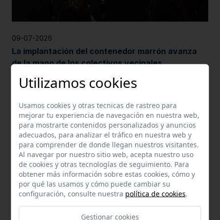
09-07-2026
La implantación del contenedor marrón avanza
de la mano de los colectivos vecinales
Utilizamos cookies
Usamos cookies y otras tecnicas de rastreo para
mejorar tu experiencia de navegación en nuestra web,
para mostrarte contenidos personalizados y anuncios
adecuados, para analizar el tráfico en nuestra web y
para comprender de donde llegan nuestros visitantes.
Al navegar por nuestro sitio web, acepta nuestro uso
de cookies y otras tecnologías de seguimiento. Para
obtener más información sobre estas cookies, cómo y
por qué las usamos y cómo puede cambiar su
configuración, consulte nuestra
política de cookies
.
11-06-2026
Gestionar cookies