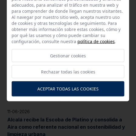
09-07-2026
adecuados, para analizar el tráfico en nuestra web y
La implantación del contenedor marrón avanza
para comprender de donde llegan nuestros visitantes.
Al navegar por nuestro sitio web, acepta nuestro uso
de la mano de los colectivos vecinales
de cookies y otras tecnologías de seguimiento. Para
obtener más información sobre estas cookies, cómo y
por qué las usamos y cómo puede cambiar su
configuración, consulte nuestra
política de cookies
.
Gestionar cookies
Rechazar todas las cookies
ACEPTAR TODAS LAS COOKIES
11-06-2026
Alcalá recibe la Escoba de Platino y consolida a
Aira como referente nacional en sostenibilidad y
limpieza urbana