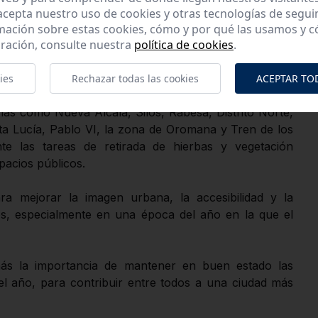
 acepta nuestro uso de cookies y otras tecnologías de segui
mación sobre estas cookies, cómo y por qué las usamos y
ración, consulte nuestra
política de cookies
.
municipales, desde el Ayuntamiento y Aira Gestión
e desbroce, limpieza y mantenimiento en distintas
ies
Rechazar todas las cookies
ACEPTAR TO
as como Nueva Alcalá, Silos, Rabesa, Distrito Norte,
a Lucía, Pablo VI, la zona de Oromana y Tren de los
te las tareas de retirada de hierbas y vegetación
acios públicos.
ra mejorar la imagen urbana, la accesibilidad y la
s, especialmente en una época del año en la que el
ás la importancia de mantener en buen estado las
el año, para contribuir entre todos a una ciudad más