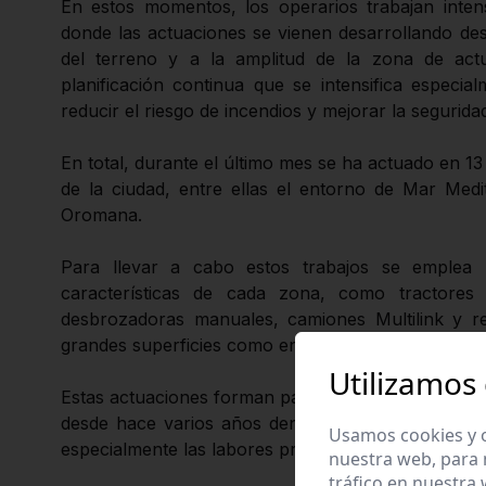
En estos momentos, los operarios trabajan intens
donde las actuaciones se vienen desarrollando de
del terreno y a la amplitud de la zona de act
planificación continua que se intensifica especia
reducir el riesgo de incendios y mejorar la segurida
En total, durante el último mes se ha actuado en 13
de la ciudad, entre ellas el entorno de Mar Medit
Oromana.
Para llevar a cabo estos trabajos se emplea 
características de cada zona, como tractores 
desbrozadoras manuales, camiones Multilink y re
grandes superficies como en espacios de difícil ac
Utilizamos
Estas actuaciones forman parte de una planificaci
desde hace varios años dentro de los servicios d
Usamos cookies y o
especialmente las labores preventivas durante la ép
nuestra web, para 
tráfico en nuestra