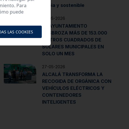
miento. Para
limpia y sostenible
 cómo puede
28-05-2026
EL AYUNTAMIENTO
DAS LAS COOKIES
DESBROZA MÁS DE 153.000
METROS CUADRADOS DE
SOLARES MUNICIPALES EN
SOLO UN MES
27-05-2026
ALCALÁ TRANSFORMA LA
RECOGIDA DE ORGÁNICA CON
VEHÍCULOS ELÉCTRICOS Y
CONTENEDORES
INTELIGENTES