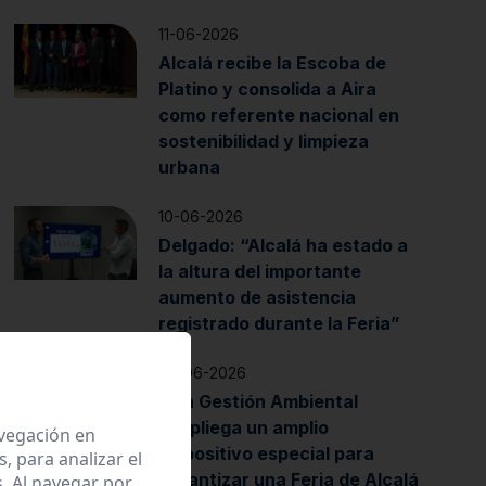
11-06-2026
Alcalá recibe la Escoba de
Platino y consolida a Aira
como referente nacional en
sostenibilidad y limpieza
urbana
10-06-2026
Delgado: “Alcalá ha estado a
la altura del importante
aumento de asistencia
registrado durante la Feria”
02-06-2026
Aira Gestión Ambiental
despliega un amplio
avegación en
dispositivo especial para
 para analizar el
garantizar una Feria de Alcalá
. Al navegar por