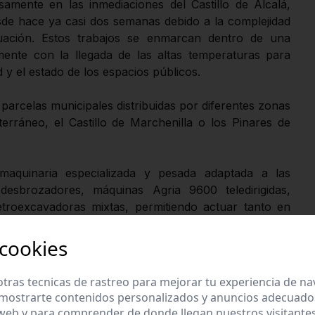
amente en las inmediaciones del Castillo de Alcalá,
sde hace ya casi dos semanas debido a la complejidad
uación. Estos trabajos se enmarcan dentro de una
lmente con la llegada de las altas temperaturas para
d y el estado de los espacios públicos.
 parcelas municipales distribuidas por diferentes zonas
erráneo, el Castillo de Marchenilla o los Pinares de
maquinaria especializada y pesada adaptada a las
desbrozadores, máquinas Agria 9600 teledirigidas,
troexcavadoras mixtas, permitiendo actuar tanto en
ceso o con pendientes pronunciadas.
 cookies
ón continuada que el Ayuntamiento viene desarrollando
e limpieza viaria y mantenimiento urbano, reforzando
tras tecnicas de rastreo para mejorar tu experiencia de n
oca estival.
mostrarte contenidos personalizados y anuncios adecuados,
 web y para comprender de donde llegan nuestros visitantes