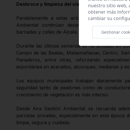
Desbroce y limpieza del viario urbano
nuestro sitio web,
obtener más infor
cambiar su configu
Paralelamente a estas actuaciones en parcelas 
Ambiental continúan desarrollándose labores d
barriadas y calles de Alcalá.
Gestionar cook
Durante las últimas semanas se ha actuado en zon
Campo de las Beatas, Malasmañanas, Centro, Sant
Panaderos, entre otras, reforzando especialmen
espontánea en acerados, alcorques, medianas y esp
Los equipos municipales trabajan diariamente pa
seguridad tanto de peatones como de conductore
crecimiento de vegetación es más intenso.
Desde Aira Gestión Ambiental se recuerda adem
parcelas privadas, especialmente en esta época d
limpia, segura y cuidada.