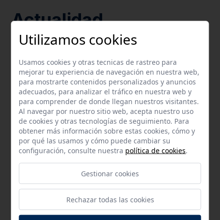
Actualidad
Utilizamos cookies
Usamos cookies y otras tecnicas de rastreo para
mejorar tu experiencia de navegación en nuestra web,
para mostrarte contenidos personalizados y anuncios
adecuados, para analizar el tráfico en nuestra web y
para comprender de donde llegan nuestros visitantes.
Al navegar por nuestro sitio web, acepta nuestro uso
de cookies y otras tecnologías de seguimiento. Para
obtener más información sobre estas cookies, cómo y
por qué las usamos y cómo puede cambiar su
configuración, consulte nuestra
política de cookies
.
09-07-2026
Gestionar cookies
La implantación del contenedor marrón avanza
de la mano de los colectivos vecinales
Rechazar todas las cookies