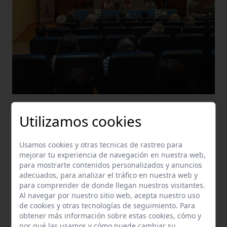
09-07-2026
Utilizamos cookies
La implantación del contenedor marrón avanza
de la mano de los colectivos vecinales
Usamos cookies y otras tecnicas de rastreo para
mejorar tu experiencia de navegación en nuestra web,
para mostrarte contenidos personalizados y anuncios
adecuados, para analizar el tráfico en nuestra web y
para comprender de donde llegan nuestros visitantes.
Al navegar por nuestro sitio web, acepta nuestro uso
de cookies y otras tecnologías de seguimiento. Para
obtener más información sobre estas cookies, cómo y
por qué las usamos y cómo puede cambiar su